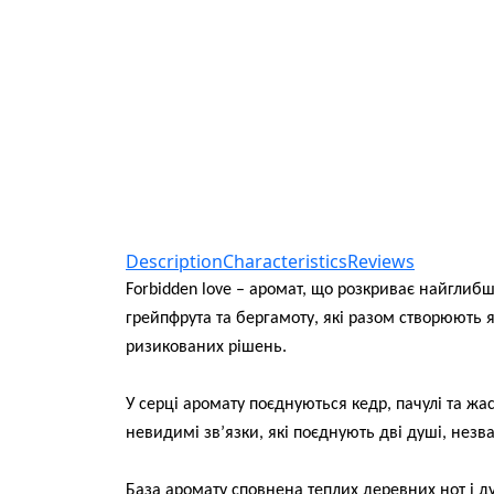
Description
Characteristics
Reviews
Forbidden love – аромат, що розкриває найглибш
грейпфрута та бергамоту, які разом створюють 
ризикованих рішень.
У серці аромату поєднуються кедр, пачулі та жас
невидимі зв’язки, які поєднують дві душі, нез
База аромату сповнена теплих деревних нот і д