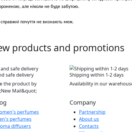
ороненою, але ніколи не буде забутою.
що справжні почуття не визнають меж.
ew products and promotions
nd safe delivery
Shipping within 1-2 days
e the product by
Availability in our warehous
;New Mail&quot;
log
Company
omen's perfumes
Partnership
en's perfumes
About us
oma diffusers
Contacts