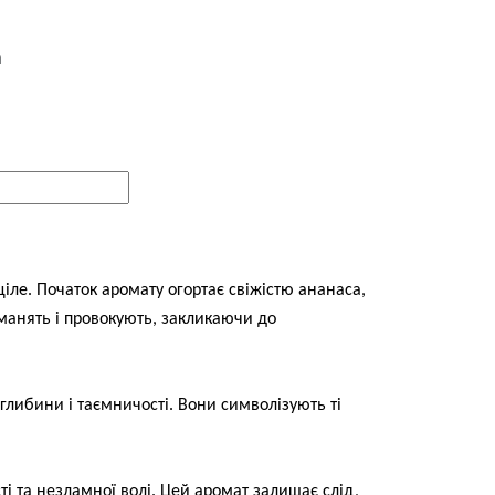
h
ціле. Початок аромату огортає свіжістю ананаса,
манять і провокують, закликаючи до
 глибини і таємничості. Вони символізують ті
і та незламної волі. Цей аромат залишає слід,