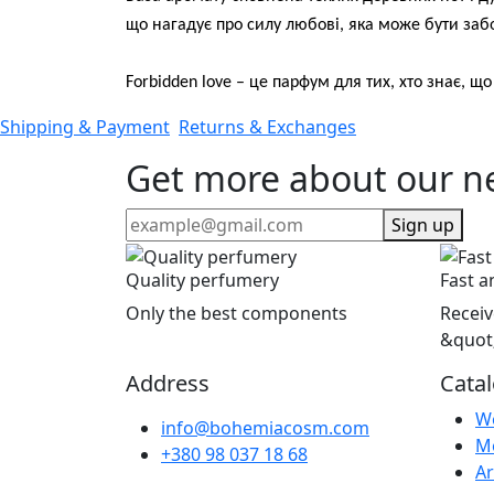
що нагадує про силу любові, яка може бути заб
Forbidden love – це парфум для тих, хто знає, 
Shipping & Payment
Returns & Exchanges
Get more about our n
Sign up
Quality perfumery
Fast a
Only the best components
Receiv
&quot
Address
Cata
W
info@bohemiacosm.com
M
+380 98 037 18 68
Ar