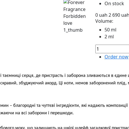
On stock
0
uah
2 690
ua
Volume:
50 ml
2 ml
Order now
і таємниці серця, де пристрасть і заборона зливаються в єдине 
яскравий, збуджуючий акорд. Ці ноти, немов заборонений плід, 
мин – благородні та чуттєві інгредієнти, які надають композиції
важаючи на всі заборони і перешкоди.
убового моху, що залишають на шкірі шлейф загадкової пристраст