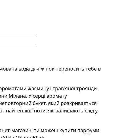
фумована вода для жінок переносить тебе в
 ароматами жасмину і трав'яної троянди.
ини Мілана. У серці аромату
неповторний букет, який розкривається
- найтепліші ноти, які залишають слід у
нтернет-магазині ти можеш купити парфуми
Style Milano Black.