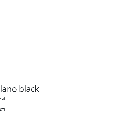
ilano black
очі
сті