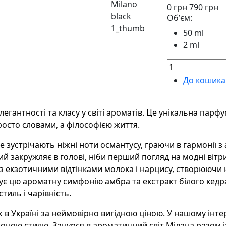
0
грн
790
грн
Обʼєм:
50 ml
2 ml
До кошика
 елегантності та класу у світі ароматів. Це унікальна пар
просто словами, а філософією життя.
 зустрічають ніжні ноти османтусу, граючи в гармонії з
ий закружляє в голові, ніби перший погляд на модні вітр
з екзотичними відтінками молока і нарцису, створюючи 
ує цю ароматну симфонію амбра та екстракт білого кедра 
тиль і чарівність.
ack в Україні за неймовірно вигідною ціною. У нашому і
ною стилю. Занурся в ароматичний світ Мілана разом із 