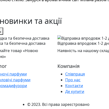
новинки та акції
ь
а та безпечна доставка
Відправка впродовж 1-2 дн
айте товар «Новою
Наявність на нашому склад
ою»
лог
Компанія
іночі парфуми
Співпраця
оловічі парфуми
Про нас
ромадифузори
Контакти
Де купити
© 2023. Всі права зареєстровано