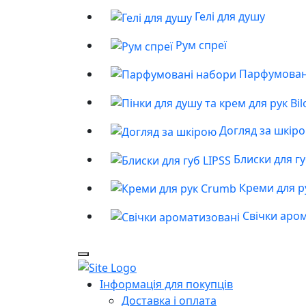
Гелі для душу
Рум спреї
Парфумован
Догляд за шкір
Блиски для гу
Креми для р
Свічки аро
Інформація для покупців
Доставка і оплата