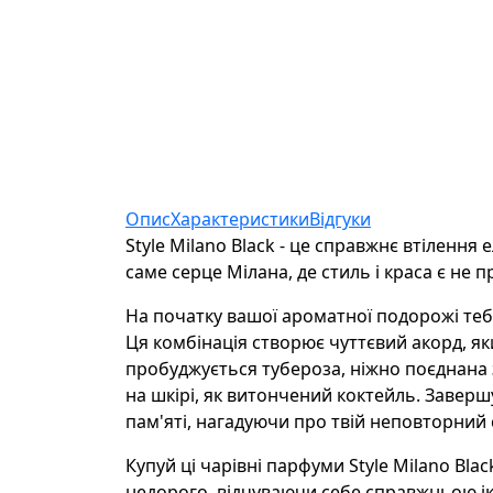
Опис
Характеристики
Відгуки
Style Milano Black - це справжнє втілення
саме серце Мілана, де стиль і краса є не 
На початку вашої ароматної подорожі тебе
Ця комбінація створює чуттєвий акорд, як
пробуджується тубероза, ніжно поєднана 
на шкірі, як витончений коктейль. Заверш
пам'яті, нагадуючи про твій неповторний с
Купуй ці чарівні парфуми Style Milano Bl
недорого, відчуваючи себе справжньою іко