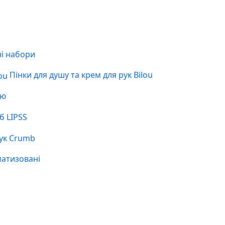
і набори
Пінки для душу та крем для рук Bilou
ою
б LIPSS
ук Crumb
матизовані