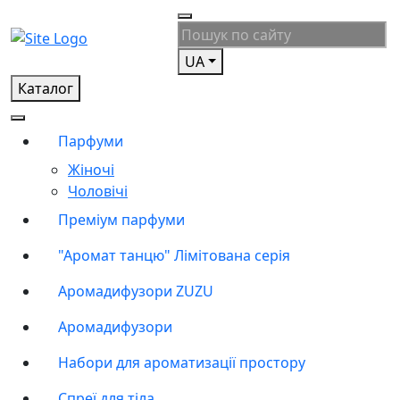
UA
Каталог
Парфуми
Жіночі
Чоловічі
Преміум парфуми
"Аромат танцю" Лімітована серія
Аромадифузори ZUZU
Аромадифузори
Набори для ароматизації простору
Спреї для тіла