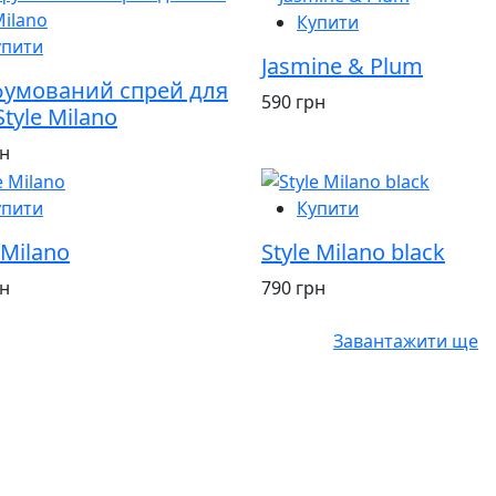
Купити
упити
Jasmine & Plum
умований спрей для
590 грн
Style Milano
рн
упити
Купити
 Milano
Style Milano black
рн
790 грн
Завантажити ще