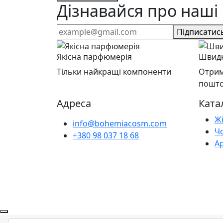
Дізнавайся про наші 
Підписатис
Якісна парфюмерія
Швидк
Тільки найкращі компоненти
Отрим
пошт
Адреса
Ката
Ж
info@bohemiacosm.com
Ч
+380 98 037 18 68
А