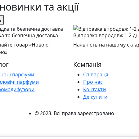
новинки та акції
ь
а та безпечна доставка
Відправка впродовж 1-2 дн
айте товар «Новою
Наявність на нашому склад
ою»
лог
Компанія
іночі парфуми
Співпраця
оловічі парфуми
Про нас
ромадифузори
Контакти
Де купити
© 2023. Всі права зареєстровано