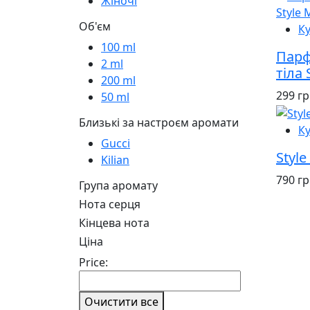
Жіночі
Об'єм
К
100 ml
Парф
2 ml
тіла 
200 ml
299 г
50 ml
Близькі за настроєм аромати
К
Gucci
Style
Kilian
790 г
Група аромату
Нота серця
Кінцева нота
Ціна
Price:
Очистити все