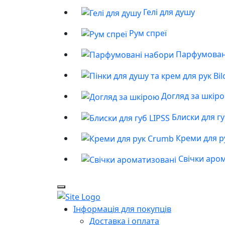
Гелі для душу
Рум спреї
Парфумован
Догляд за шкір
Блиски для гу
Креми для р
Свічки аро
Інформація для покупців
Доставка і оплата