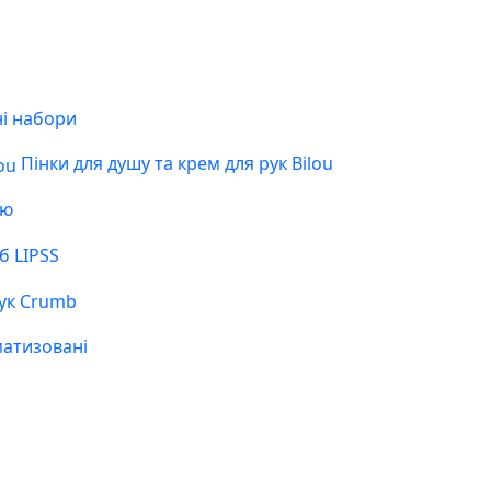
і набори
Пінки для душу та крем для рук Bilou
ою
б LIPSS
ук Crumb
матизовані