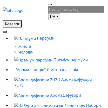
UA
Каталог
Парфуми
Жіночі
Чоловічі
Преміум парфуми
"Аромат танцю" Лімітована серія
Аромадифузори
ZUZU
Аромадифузори
Набори