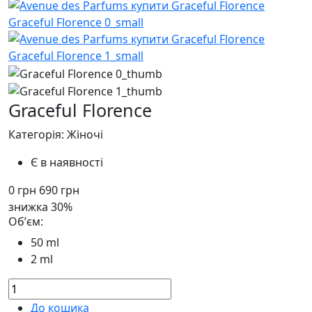
Graceful Florence
Категорія: Жіночі
Є в наявності
0
грн
690
грн
знижка 30%
Обʼєм:
50 ml
2 ml
До кошика