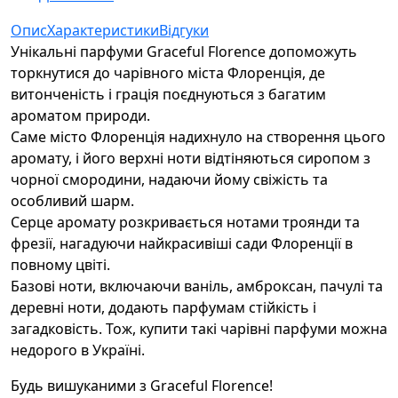
Опис
Характеристики
Відгуки
Унікальні парфуми Graceful Florence допоможуть
торкнутися до чарівного міста Флоренція, де
витонченість і грація поєднуються з багатим
ароматом природи.
Саме місто Флоренція надихнуло на створення цього
аромату, і його верхні ноти відтіняються сиропом з
чорної смородини, надаючи йому свіжість та
особливий шарм.
Серце аромату розкривається нотами троянди та
фрезії, нагадуючи найкрасивіші сади Флоренції в
повному цвіті.
Базові ноти, включаючи ваніль, амброксан, пачулі та
деревні ноти, додають парфумам стійкість і
загадковість. Тож, купити такі чарівні парфуми можна
недорого в Україні.
Будь вишуканими з Graceful Florence!