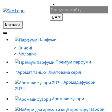
UA
Каталог
Парфуми
Жіночі
Чоловічі
Преміум парфуми
"Аромат танцю" Лімітована серія
Аромадифузори
ZUZU
Аромадифузори
Набори