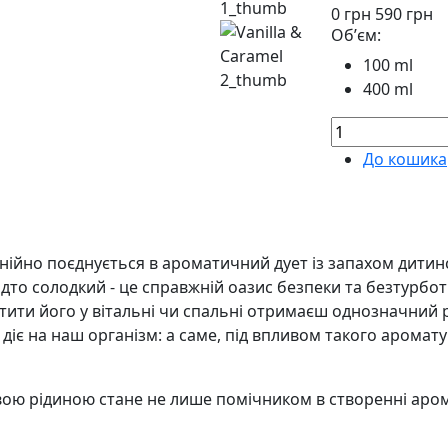
0
грн
590
грн
Обʼєм:
100 ml
400 ml
До кошика
онійно поєднується в ароматичний дует із запахом дити
надто солодкий - це справжній оазис безпеки та безтурб
тити його у вітальні чи спальні отримаєш однозначний 
діє на наш організм: а саме, під впливом такого аромату
ою рідиною стане не лише помічником в створенні аром