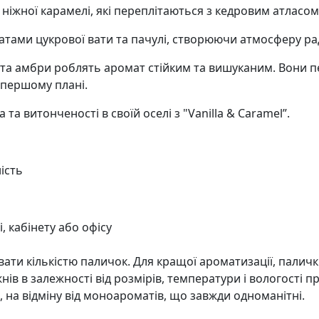
та ніжної карамелі, які переплітаються з кедровим атла
тами цукрової вати та пачулі, створюючи атмосферу раді
су та амбри роблять аромат стійким та вишуканим. Вони
 першому плані.
а витонченості в своїй оселі з "Vanilla & Caramel”.
ість
, кабінету або офісу
ати кількістю паличок. Для кращої ароматизації, палич
ів в залежності від розмірів, температури і вологості п
 на відміну від моноароматів, що завжди одноманітні.