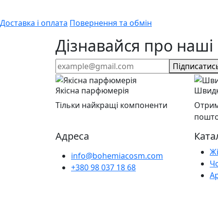
Доставка і оплата
Повернення та обмін
Дізнавайся про наші 
Підписатис
Якісна парфюмерія
Швидк
Тільки найкращі компоненти
Отрим
пошт
Адреса
Ката
Ж
info@bohemiacosm.com
Ч
+380 98 037 18 68
А