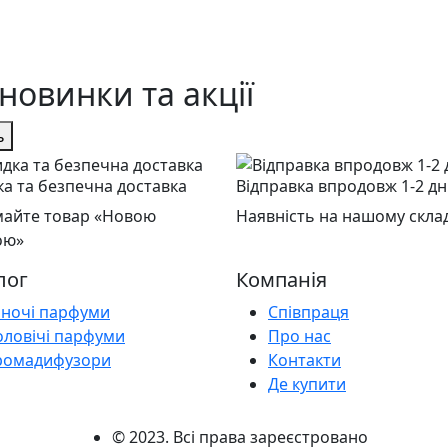
новинки та акції
ь
а та безпечна доставка
Відправка впродовж 1-2 дн
айте товар «Новою
Наявність на нашому склад
ою»
лог
Компанія
іночі парфуми
Співпраця
оловічі парфуми
Про нас
ромадифузори
Контакти
Де купити
© 2023. Всі права зареєстровано