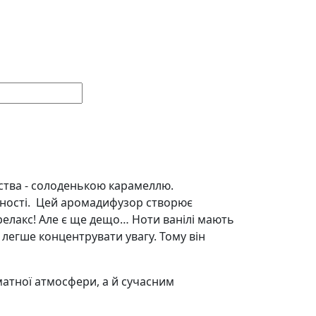
нства - солоденькою карамеллю.
отності. Цей аромадифузор створює
релакс! Але є ще дещо… Ноти ванілі мають
 легше концентрувати увагу. Тому він
атної атмосфери, а й сучасним