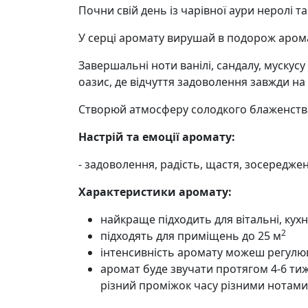
Почни свій день із чарівної аури неролі 
У серці аромату вирушай в подорож арома
Завершальні ноти ванілі, сандалу, муску
оазис, де відчуття задоволення завжди на
Створюй атмосферу солодкого блаженства т
Настрій та емоції аромату:
- задоволення, радість, щастя, зосереджен
Характеристики аромату:
найкраще підходить для вітальні, кухні
2
підходять для приміщень до 25 м
інтенсивність аромату можеш регулюв
аромат буде звучати протягом 4-6 тижн
різний проміжок часу різними нотами,