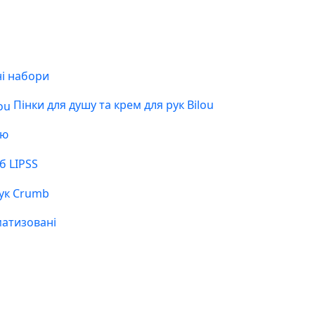
і набори
Пінки для душу та крем для рук Bilou
ою
б LIPSS
ук Crumb
матизовані