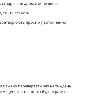
сом, створюючи ароматичне диво.
сть та легкість.
 перетворюють простір у витончений
ки бажано перевертати раз на тиждень.
риміщення, а також він буде «грати» в