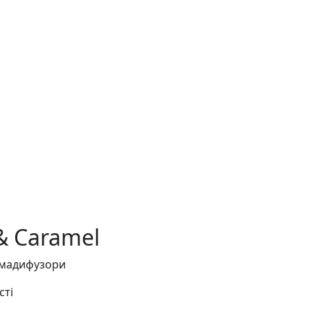
 & Caramel
омадифузори
сті