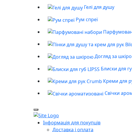
Гелі для душу
Рум спреї
Парфумован
Догляд за шкір
Блиски для гу
Креми для р
Свічки аро
Інформація для покупців
Доставка і оплата