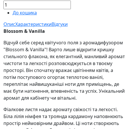
До кошика
Опис
Характеристики
Відгуки
Blossom & Vanilla
Відчуй себе серед квітучого поля з аромадифузором
"Blossom & Vanilla"! Варто лише відкрити кришку
стильного флакона, як елегантний, манливий аромат
чистоти та легкості розповсюджується в твоєму
просторі. Він спочатку вражає цвітінням квітів, а
потім поступового огортає теплотою ванілі,
переплітає найвишуканіші ноти для приміщень, де
має бути натхнення, впевненість та успіх. Унікальний
аромат для кабінету чи вітальні.
Фіалкове листя надає аромату свіжості та легкості.
Біла лілія німфея та троянда кардамону наповнюють
простір неймовірним драйвом. Ці ноти створюють