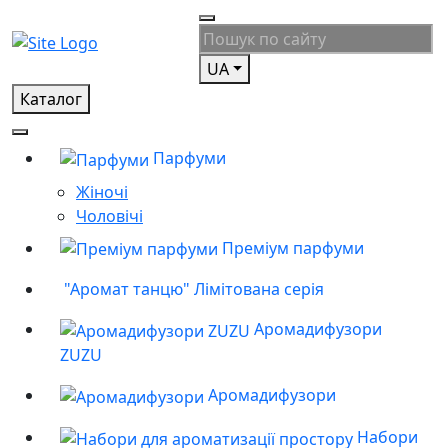
UA
Каталог
Парфуми
Жіночі
Чоловічі
Преміум парфуми
"Аромат танцю" Лімітована серія
Аромадифузори
ZUZU
Аромадифузори
Набори