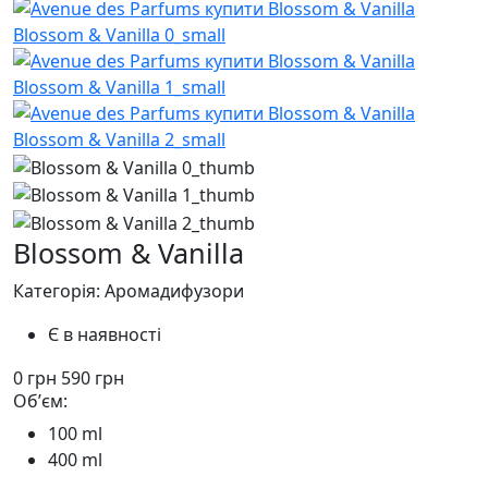
Blossom & Vanilla
Категорія: Аромадифузори
Є в наявності
0
грн
590
грн
Обʼєм:
100 ml
400 ml