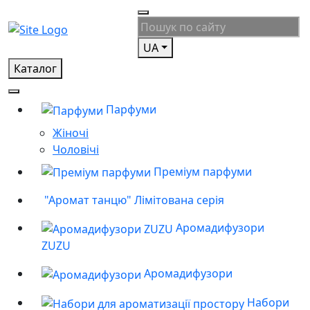
UA
Каталог
Парфуми
Жіночі
Чоловічі
Преміум парфуми
"Аромат танцю" Лімітована серія
Аромадифузори
ZUZU
Аромадифузори
Набори