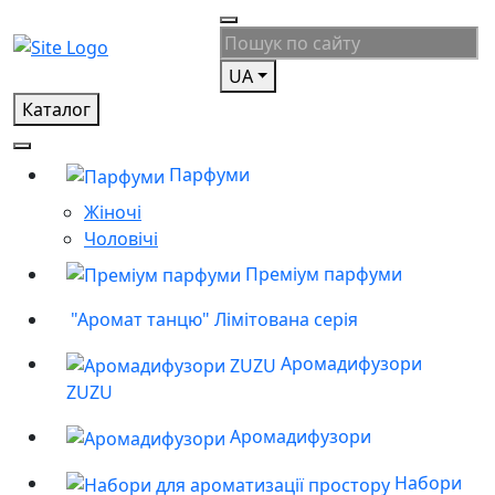
UA
Каталог
Парфуми
Жіночі
Чоловічі
Преміум парфуми
"Аромат танцю" Лімітована серія
Аромадифузори
ZUZU
Аромадифузори
Набори