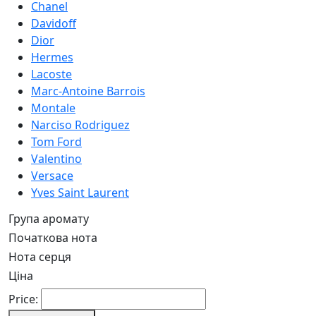
Chanel
Davidoff
Dior
Hermes
Lacoste
Marc-Antoine Barrois
Montale
Narciso Rodriguez
Tom Ford
Valentino
Versace
Yves Saint Laurent
Група аромату
Початкова нота
Нота серця
Ціна
Price: