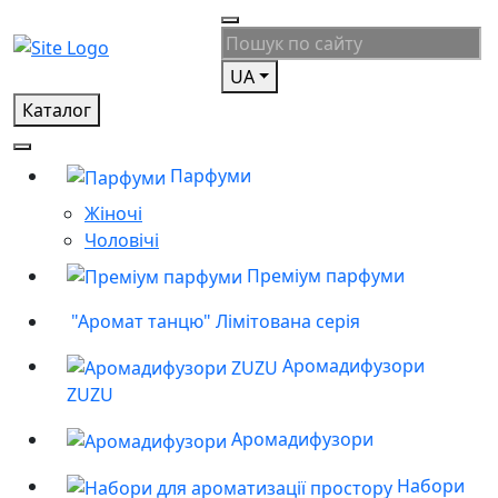
UA
Каталог
Парфуми
Жіночі
Чоловічі
Преміум парфуми
"Аромат танцю" Лімітована серія
Аромадифузори
ZUZU
Аромадифузори
Набори