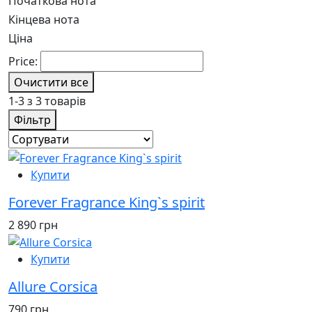
Початкова нота
Кінцева нота
Ціна
Price:
Очистити все
1-3 з 3 товарів
Фільтр
Купити
Forever Fragrance King`s spirit
2 890 грн
Купити
Allure Corsica
790 грн