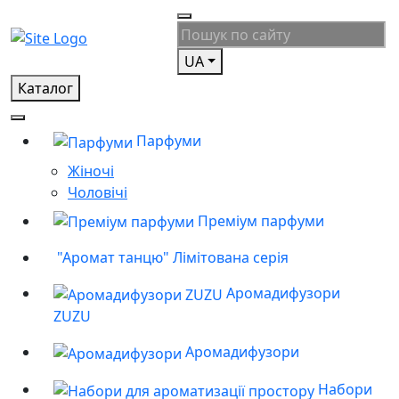
UA
Каталог
Парфуми
Жіночі
Чоловічі
Преміум парфуми
"Аромат танцю" Лімітована серія
Аромадифузори
ZUZU
Аромадифузори
Набори