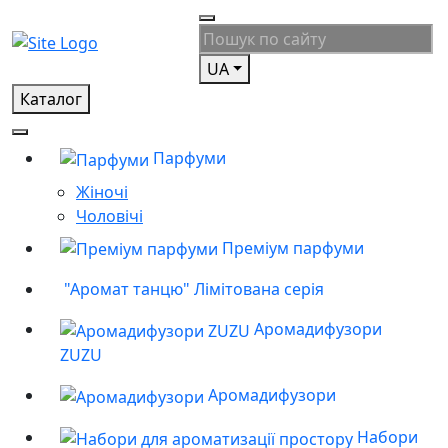
UA
Каталог
Парфуми
Жіночі
Чоловічі
Преміум парфуми
"Аромат танцю" Лімітована серія
Аромадифузори
ZUZU
Аромадифузори
Набори