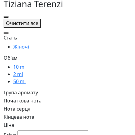
Tiziana Terenzi
Очистити все
Стать
Жіночі
Об'єм
10 ml
2 ml
50 ml
Група аромату
Початкова нота
Нота серця
Кінцева нота
Ціна
Price: