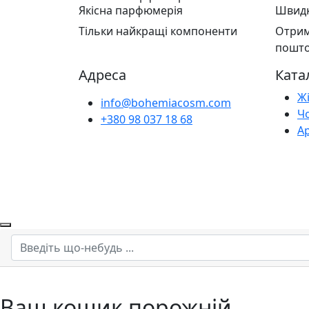
Якісна парфюмерія
Швидк
Тільки найкращі компоненти
Отрим
пошт
Адреса
Ката
Ж
info@bohemiacosm.com
Ч
+380 98 037 18 68
А
Ваш кошик порожній