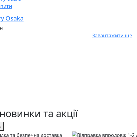
упити
ry Osaka
рн
Завантажити ще
новинки та акції
ь