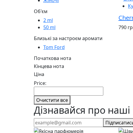
Жіночі
К
Об'єм
Cher
2 ml
790 г
50 ml
Близькі за настроєм аромати
Tom Ford
Початкова нота
Кінцева нота
Ціна
Price:
Очистити все
Дізнавайся про наші 
Підписатис