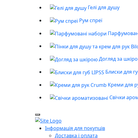
Гелі для душу
Рум спреї
Парфумован
Догляд за шкір
Блиски для гу
Креми для р
Свічки аро
Інформація для покупців
Доставка і оплата