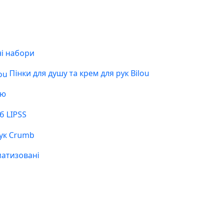
і набори
Пінки для душу та крем для рук Bilou
ою
б LIPSS
ук Crumb
матизовані