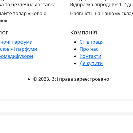
а та безпечна доставка
Відправка впродовж 1-2 дн
айте товар «Новою
Наявність на нашому склад
ою»
лог
Компанія
іночі парфуми
Співпраця
оловічі парфуми
Про нас
ромадифузори
Контакти
Де купити
© 2023. Всі права зареєстровано