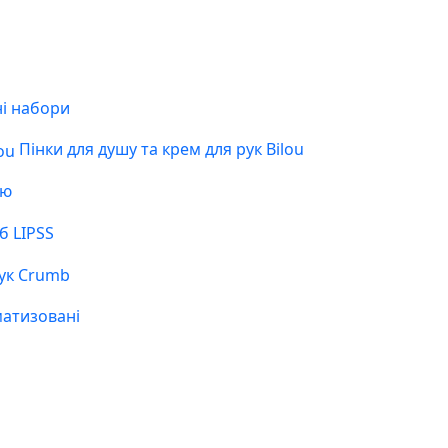
і набори
Пінки для душу та крем для рук Bilou
ою
б LIPSS
ук Crumb
матизовані