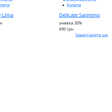
упити
Купити
y Lima
Delicate Sanremo
рн
знижка 30%
690 грн
Завантажити ще