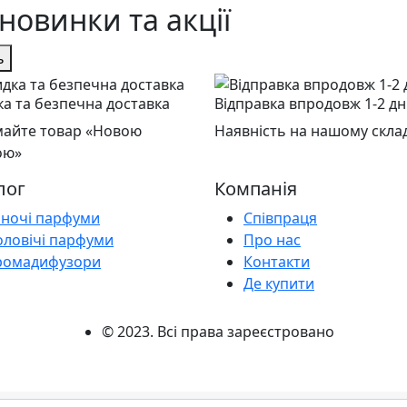
новинки та акції
ь
а та безпечна доставка
Відправка впродовж 1-2 дн
айте товар «Новою
Наявність на нашому склад
ою»
лог
Компанія
іночі парфуми
Співпраця
оловічі парфуми
Про нас
ромадифузори
Контакти
Де купити
© 2023. Всі права зареєстровано