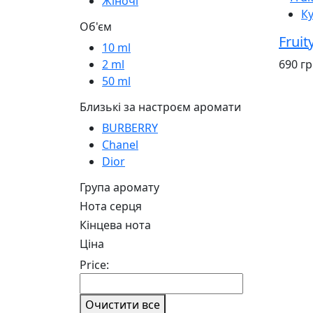
Жіночі
К
Об'єм
Fruit
10 ml
690 г
2 ml
50 ml
Близькі за настроєм аромати
BURBERRY
Chanel
Dior
Група аромату
Нота серця
Кінцева нота
Ціна
Price:
Очистити все