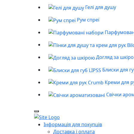
Гелі для душу
Рум спреї
Парфумован
Догляд за шкір
Блиски для гу
Креми для р
Свічки аро
Інформація для покупців
Доставка і оплата