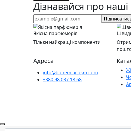
Дізнавайся про наші 
Підписатис
Якісна парфюмерія
Швидк
Тільки найкращі компоненти
Отрим
пошт
Адреса
Ката
Ж
info@bohemiacosm.com
Ч
+380 98 037 18 68
А