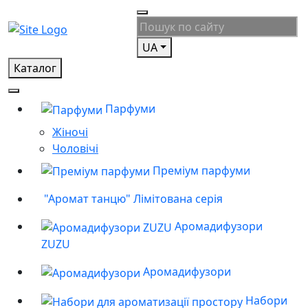
UA
Каталог
Парфуми
Жіночі
Чоловічі
Преміум парфуми
"Аромат танцю" Лімітована серія
Аромадифузори
ZUZU
Аромадифузори
Набори