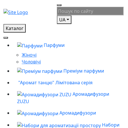
UA
Каталог
Парфуми
Жіночі
Чоловічі
Преміум парфуми
"Аромат танцю" Лімітована серія
Аромадифузори
ZUZU
Аромадифузори
Набори