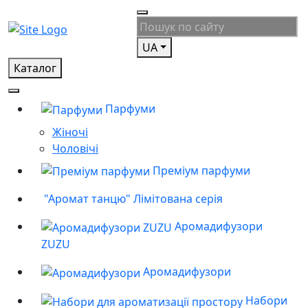
UA
Каталог
Парфуми
Жіночі
Чоловічі
Преміум парфуми
"Аромат танцю" Лімітована серія
Аромадифузори
ZUZU
Аромадифузори
Набори