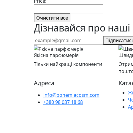
Price:
Очистити все
Дізнавайся про наші 
Підписатис
Якісна парфюмерія
Швидк
Тільки найкращі компоненти
Отрим
пошт
Адреса
Ката
Ж
info@bohemiacosm.com
Ч
+380 98 037 18 68
А