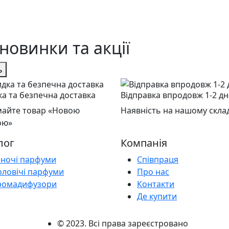
новинки та акції
ь
а та безпечна доставка
Відправка впродовж 1-2 дн
айте товар «Новою
Наявність на нашому склад
ою»
лог
Компанія
іночі парфуми
Співпраця
оловічі парфуми
Про нас
ромадифузори
Контакти
Де купити
© 2023. Всі права зареєстровано