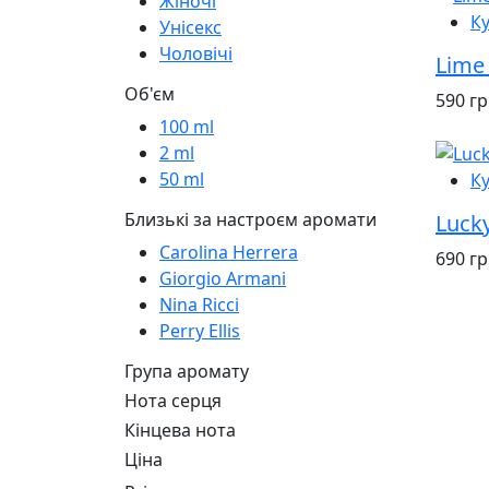
Жіночі
К
Унісекс
Чоловічі
Lime 
Об'єм
590 г
100 ml
2 ml
50 ml
К
Близькі за настроєм аромати
Luck
Carolina Herrera
690 г
Giorgio Armani
Nina Ricci
Perry Ellis
Група аромату
Нота серця
Кінцева нота
Ціна