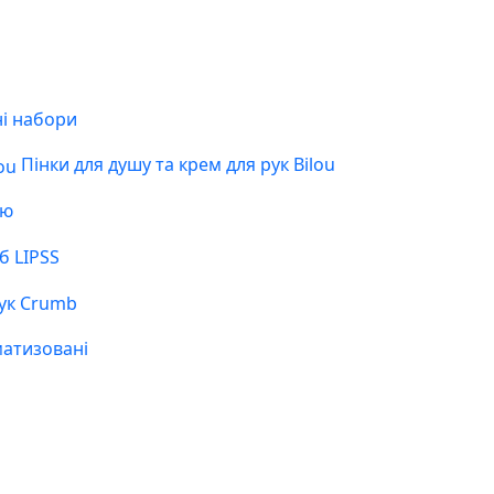
і набори
Пінки для душу та крем для рук Bilou
ою
б LIPSS
ук Crumb
матизовані