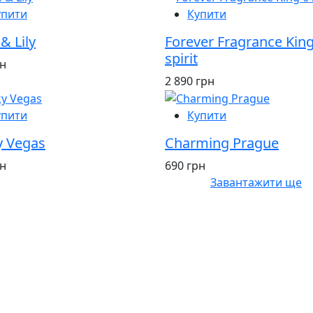
упити
Купити
& Lily
Forever Fragrance King
spirit
рн
2 890 грн
упити
Купити
y Vegas
Charming Prague
рн
690 грн
Завантажити ще