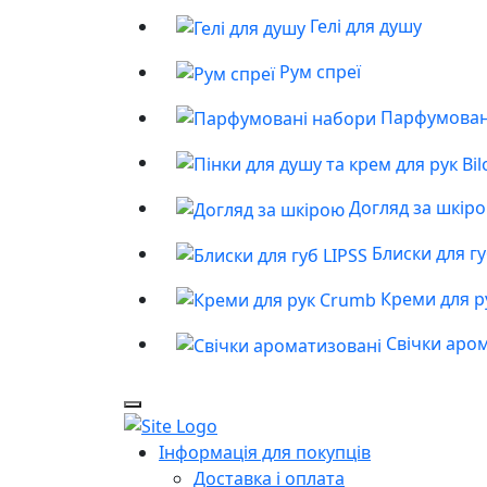
Гелі для душу
Рум спреї
Парфумован
Догляд за шкір
Блиски для гу
Креми для р
Свічки аро
Інформація для покупців
Доставка і оплата