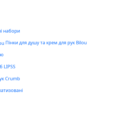
і набори
Пінки для душу та крем для рук Bilou
ою
б LIPSS
ук Crumb
матизовані