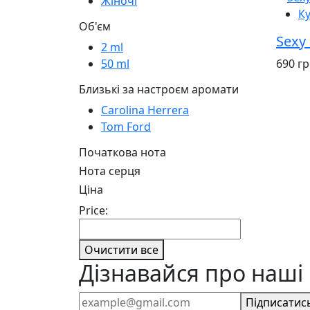
Жіночі
К
Об'єм
Sexy
2 ml
690 г
50 ml
Близькі за настроєм аромати
Carolina Herrera
Tom Ford
Початкова нота
Нота серця
Ціна
Price:
Очистити все
Дізнавайся про наші 
Підписатис