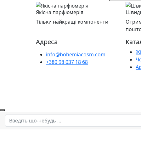
Якісна парфюмерія
Швидк
Тільки найкращі компоненти
Отрим
пошт
Адреса
Ката
Ж
info@bohemiacosm.com
Ч
+380 98 037 18 68
А