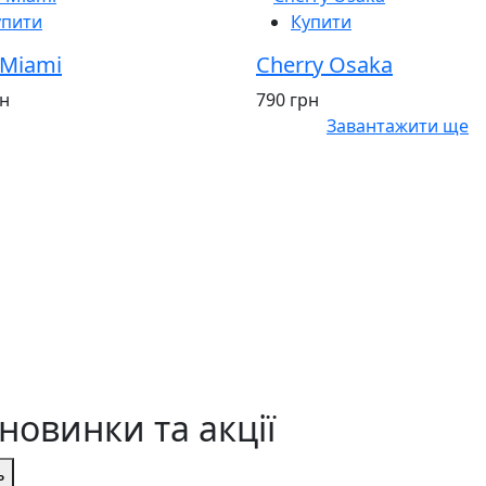
упити
Купити
 Miami
Cherry Osaka
рн
790 грн
Завантажити ще
новинки та акції
ь