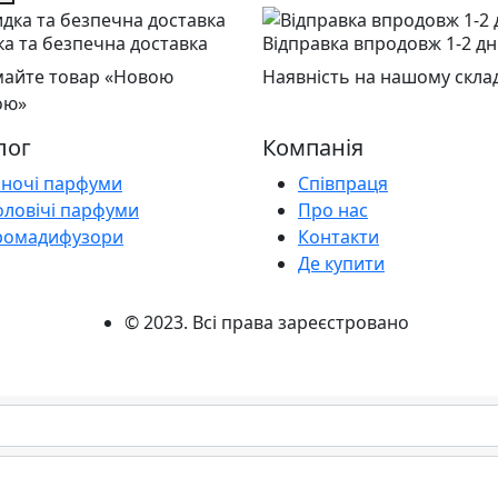
а та безпечна доставка
Відправка впродовж 1-2 дн
айте товар «Новою
Наявність на нашому склад
ою»
лог
Компанія
іночі парфуми
Співпраця
оловічі парфуми
Про нас
ромадифузори
Контакти
Де купити
© 2023. Всі права зареєстровано