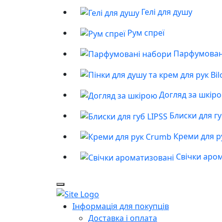
Гелі для душу
Рум спреї
Парфумован
Догляд за шкір
Блиски для гу
Креми для р
Свічки аро
Інформація для покупців
Доставка і оплата