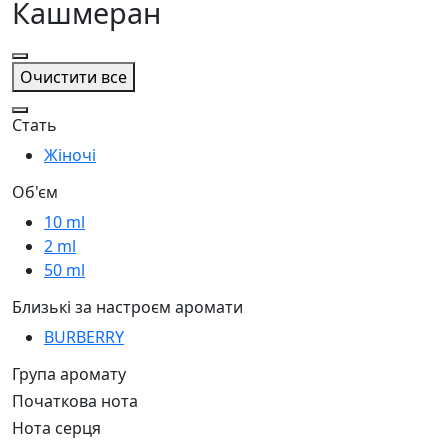
Кашмеран
Очистити все
Стать
Жіночі
Об'єм
10 ml
2 ml
50 ml
Близькі за настроєм аромати
BURBERRY
Група аромату
Початкова нота
Нота серця