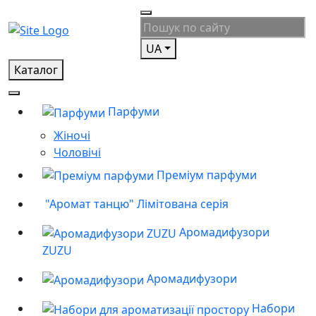
UA
Каталог
Парфуми
Жіночі
Чоловічі
Преміум парфуми
"Аромат танцю" Лімітована серія
Аромадифузори
ZUZU
Аромадифузори
Набори