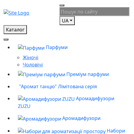
UA
Каталог
Парфуми
Жіночі
Чоловічі
Преміум парфуми
"Аромат танцю" Лімітована серія
Аромадифузори
ZUZU
Аромадифузори
Набори