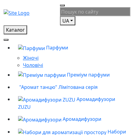
UA
Каталог
Парфуми
Жіночі
Чоловічі
Преміум парфуми
"Аромат танцю" Лімітована серія
Аромадифузори
ZUZU
Аромадифузори
Набори