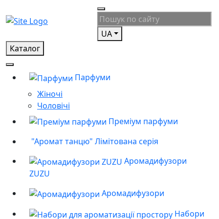
UA
Каталог
Парфуми
Жіночі
Чоловічі
Преміум парфуми
"Аромат танцю" Лімітована серія
Аромадифузори
ZUZU
Аромадифузори
Набори