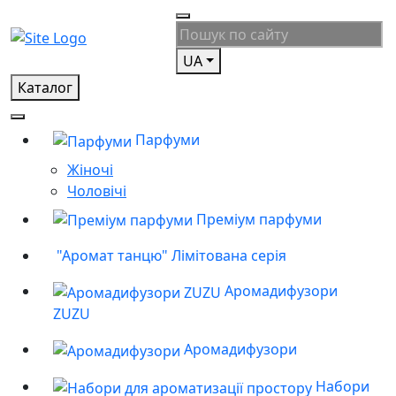
UA
Каталог
Парфуми
Жіночі
Чоловічі
Преміум парфуми
"Аромат танцю" Лімітована серія
Аромадифузори
ZUZU
Аромадифузори
Набори