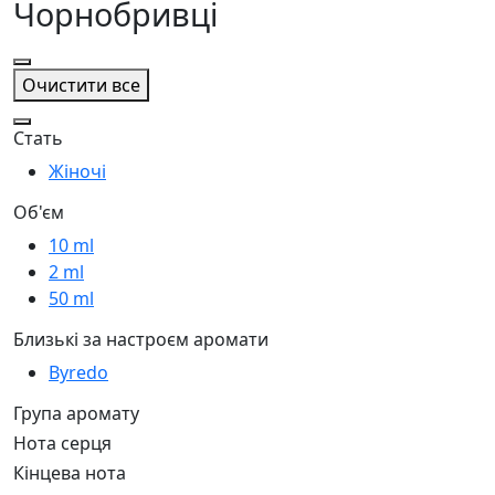
Чорнобривці
Очистити все
Стать
Жіночі
Об'єм
10 ml
2 ml
50 ml
Близькі за настроєм аромати
Byredo
Група аромату
Нота серця
Кінцева нота