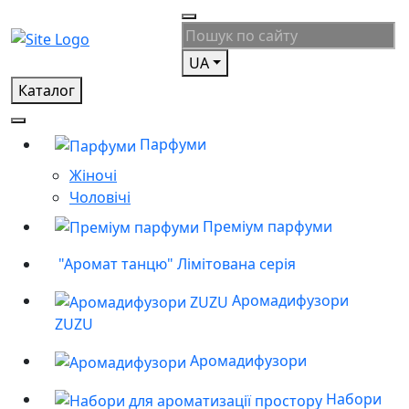
UA
Каталог
Парфуми
Жіночі
Чоловічі
Преміум парфуми
"Аромат танцю" Лімітована серія
Аромадифузори
ZUZU
Аромадифузори
Набори