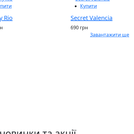
упити
Купити
y Rio
Secret Valencia
рн
690 грн
Завантажити ще
новинки та акції