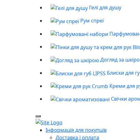
Гелі для душу
Рум спреї
Парфумован
Догляд за шкір
Блиски для гу
Креми для р
Свічки аро
Інформація для покупців
Доставка і оплата