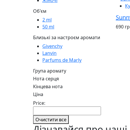
Жіночі
К
Об'єм
Sunn
2 ml
690 г
50 ml
Близькі за настроєм аромати
Givenchy
Lanvin
Parfums de Marly
Група аромату
Нота серця
Кінцева нота
Ціна
Price:
Очистити все
Дізнавайся про наші 