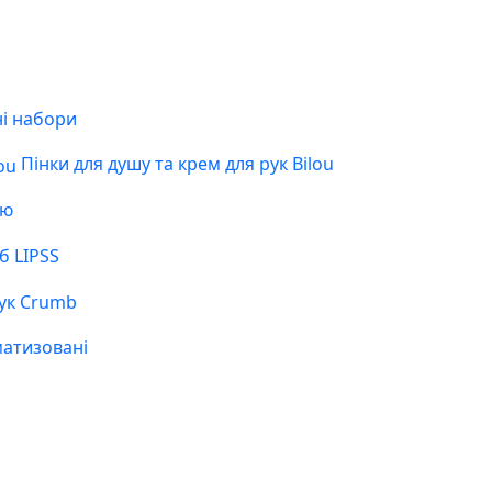
і набори
Пінки для душу та крем для рук Bilou
ою
б LIPSS
ук Crumb
матизовані