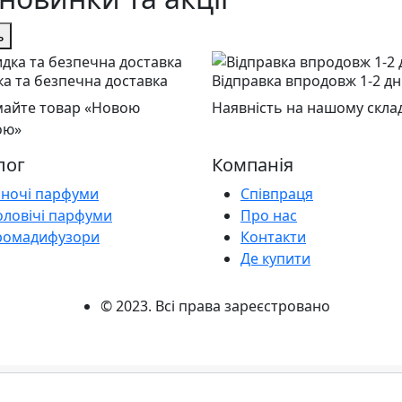
ь
а та безпечна доставка
Відправка впродовж 1-2 дн
айте товар «Новою
Наявність на нашому склад
ою»
лог
Компанія
іночі парфуми
Співпраця
оловічі парфуми
Про нас
ромадифузори
Контакти
Де купити
© 2023. Всі права зареєстровано