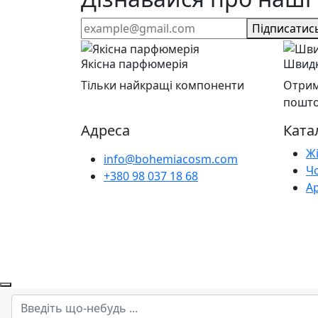
Підписатис
Якісна парфюмерія
Швидк
Тільки найкращі компоненти
Отрим
пошт
Адреса
Ката
Ж
info@bohemiacosm.com
Ч
+380 98 037 18 68
А