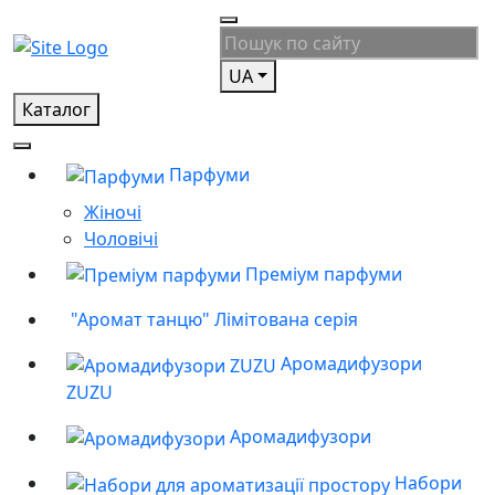
UA
Каталог
Парфуми
Жіночі
Чоловічі
Преміум парфуми
"Аромат танцю" Лімітована серія
Аромадифузори
ZUZU
Аромадифузори
Набори