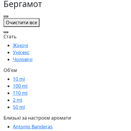
Бергамот
Очистити все
Стать
Жіночі
Унісекс
Чоловічі
Об'єм
10 ml
100 ml
110 ml
2 ml
50 ml
Близькі за настроєм аромати
Antonio Banderas