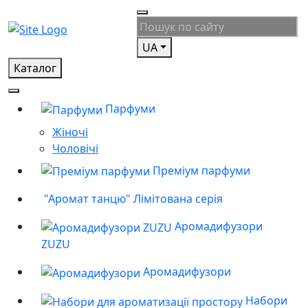
UA
Каталог
Парфуми
Жіночі
Чоловічі
Преміум парфуми
"Аромат танцю" Лімітована серія
Аромадифузори
ZUZU
Аромадифузори
Набори