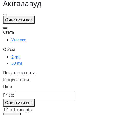
Акігалавуд
Очистити все
Стать
Унісекс
Об'єм
2 ml
50 ml
Початкова нота
Кінцева нота
Ціна
Price:
Очистити все
1-1 з 1 товарів